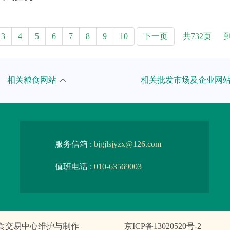
共732页
3
4
5
6
7
8
9
10
下一页
粮食和物资储备局
武汉国家粮食交易中心
相关粮食网站
相关批发市场及企业网
食和物资储备局
吉林粮食中心批发市场
粮农组织
湖南粮食中心批发市场
粮食和物资储备局
四川粮油批发市场
服务信箱 :
bjgjlsjyzx@126.com
粮食和物资储备局
甘肃省粮油批发市场
值班电话 :
010-63569003
粮食和物资储备局
安徽粮食批发交易市场
粮食和物资储备局
大连北方粮食交易市场
食交易中心维护与制作
京ICP备13020520号-2
粮食和物资储备局
宁夏粮油批发交易市场