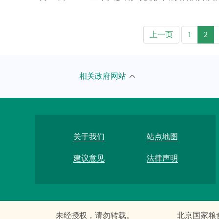
上一页
1
2
市发展改革委
北京市
相关政府网站
市教委
国家粮
市科委
联合国
市经济信息化局
河北省
关于我们
站点地图
市民族宗教委
吉林省
建议意见
法律声明
市公安局
上海市
市民政局
江苏省
未经授权，请勿转载。
北京国家粮
市司法局
安徽省