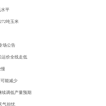
低水平
272吨玉米
售专场公告
船运价全线走低
放慢
量可能减少
继续调低产量预期
及天气担忧