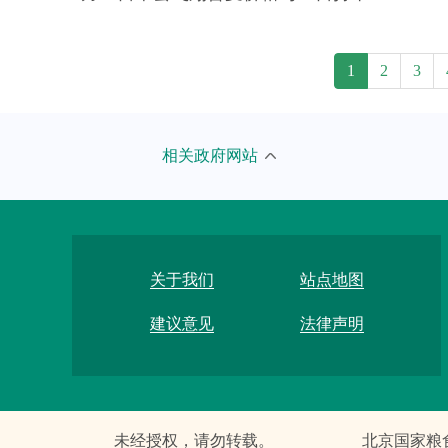
1
2
3
市发展改革委
北京市
相关政府网站
市教委
国家粮
市科委
联合国
市经济信息化局
河北省
关于我们
站点地图
市民族宗教委
吉林省
建议意见
法律声明
市公安局
上海市
市民政局
江苏省
未经授权，请勿转载。
北京国家粮
市司法局
安徽省