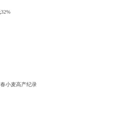
32%
强筋春小麦高产纪录