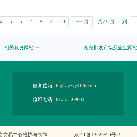
共722页
到
4
5
6
7
8
9
10
下一页
粮食和物资储备局
武汉国家粮食交易中心
相关粮食网站
相关批发市场及企业网
食和物资储备局
吉林粮食中心批发市场
粮农组织
湖南粮食中心批发市场
粮食和物资储备局
四川粮油批发市场
服务信箱 :
bjgjlsjyzx@126.com
粮食和物资储备局
甘肃省粮油批发市场
值班电话 :
010-63569003
粮食和物资储备局
安徽粮食批发交易市场
粮食和物资储备局
大连北方粮食交易市场
食交易中心维护与制作
京ICP备13020520号-2
粮食和物资储备局
宁夏粮油批发交易市场