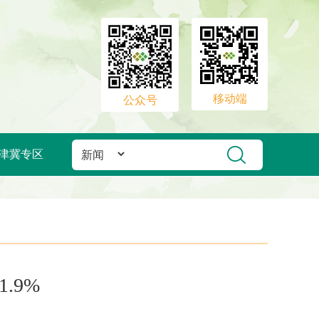
移动端
公众号
津冀专区
.9%