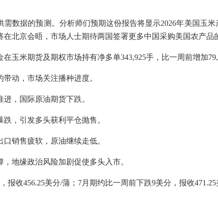
据的预测。分析师们预期这份报告将显示2026年美国玉米产量为
首将在北京会晤，市场人士期待两国签署更多中国采购美国农产品
期货及期权市场持有净多单343,925手，比一周前增加79,8
的带动，市场关注播种进度。
推进，国际原油期货下跌。
暴跌，引发多头获利平仓抛售。
出口销售疲软，原油继续走低。
弹，地缘政治风险加剧促使多头入市。
56.25美分/蒲；7月期约比一周前下跌9美分，报收471.25美分