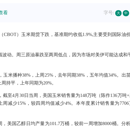
查看
字号:
大
中
（CBOT）玉米期货下跌，基准期约收低1.9%,主要受到国际
波动。周三原油暴跌至两周低点，因为市场对美伊可能达成和平
米播种38%，上周25%，去年同期38%，五年均值34%。出
上周持平，上年同期为20%。
4月30日当周，美国玉米销售量为148万吨（陈作136万吨+
较上周减少15%，较四周均值减少4%。本年度累计销售量为77
，美国乙醇日均产量为101.7万桶，较前一周增加8000桶。