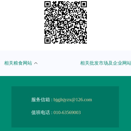
粮食和物资储备局
武汉国家粮食交易中心
相关粮食网站
相关批发市场及企业网
食和物资储备局
吉林粮食中心批发市场
粮农组织
湖南粮食中心批发市场
粮食和物资储备局
四川粮油批发市场
服务信箱 :
bjgjlsjyzx@126.com
粮食和物资储备局
甘肃省粮油批发市场
值班电话 :
010-63569003
粮食和物资储备局
安徽粮食批发交易市场