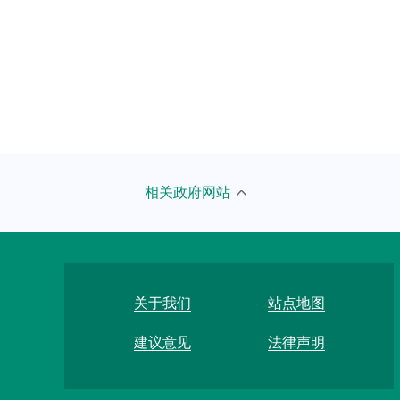
市发展改革委
北京市
相关政府网站
市教委
国家粮
市科委
联合国
市经济信息化局
河北省
关于我们
站点地图
市民族宗教委
吉林省
建议意见
法律声明
市公安局
上海市