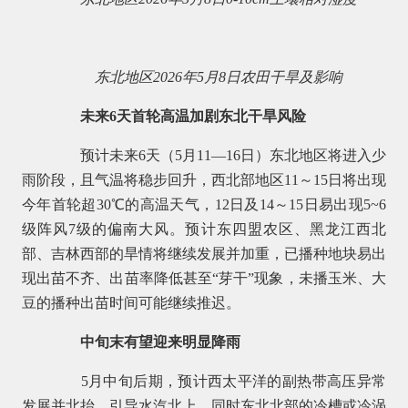
东北地区2026年5月8日农田干旱及影响
未来6天首轮高温加剧东北干旱风险
预计未来6天（5月11—16日）东北地区将进入少
雨阶段，且气温将稳步回升，西北部地区11～15日将出现
今年首轮超30℃的高温天气，12日及14～15日易出现5~6
级阵风7级的偏南大风。预计东四盟农区、黑龙江西北
部、吉林西部的旱情将继续发展并加重，已播种地块易出
现出苗不齐、出苗率降低甚至“芽干”现象，未播玉米、大
豆的播种出苗时间可能继续推迟。
中旬末有望迎来明显降雨
5月中旬后期，预计西太平洋的副热带高压异常
发展并北抬，引导水汽北上，同时东北北部的冷槽或冷涡