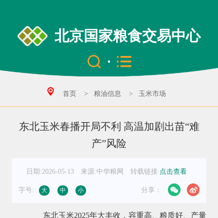
北京国家粮食交易中心
首页
>
粮油信息
>
玉米市场
东北玉米春播开局不利 高温加剧出苗“难
产”风险
日期:2026-05-13
来源:中华粮网
转载链接:
点击查看
字号:
分享：
大
中
小
东北玉米2025年大丰收，容重高、粮质好、产量