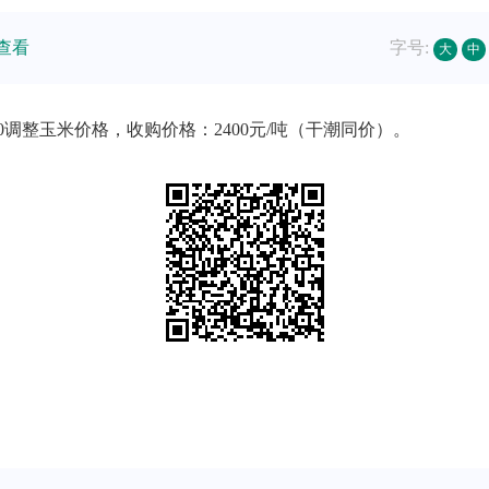
查看
字号:
大
中
0调整玉米价格，收购价格：2400元/吨（干潮同价）。