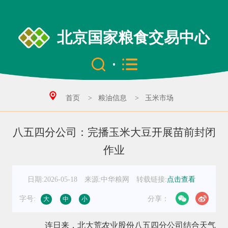
北京国家粮食交易中心
首页
>
粮油信息
>
玉米市场
八五四分公司：完播玉米大豆开展苗前封闭
作业
日期:2026-05-18
来源:中华粮网
转载链接:
点击查看
字号:
分享：
大
中
小
连日来，北大荒农业股份八五四分公司结合天气