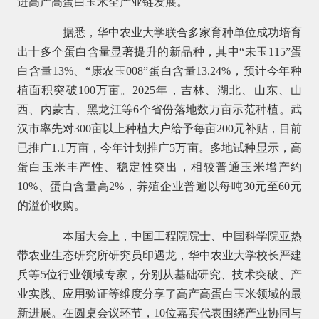
进高产高蛋白玉米全产业链发展。
据悉，华中农业大学联合多家育种单位成功培育
出十多个蛋白含量显著提升的新品种，其中“未玉115”蛋
白含量13%、“康农玉008”蛋白含量13.24%，预计今年种
植面积突破100万亩。2025年，吉林、湖北、山东、山
西、内蒙古、黑龙江等6个省份落地数万亩示范种植。武
汉市率先对300亩以上种植大户给予每亩200元补贴，目前
已推广1.1万亩，今年计划推广5万亩。多地试种显示，高
蛋白玉米丰产性、稳定性突出，相较普通玉米增产约
10%、蛋白含量高2%，养殖企业普遍以每吨30元至60元
的溢价收购。
本届大会上，中国工程院院士、中国科学院亚热
带农业生态研究所研究员印遇龙，华中农业大学校长严建
兵等5位行业领域专家，分别从基础研究、技术突破、产
业实践、应用验证等维度分享了高产高蛋白玉米领域的最
新进展。在圆桌会议环节，10位嘉宾代表围绕产业协同与