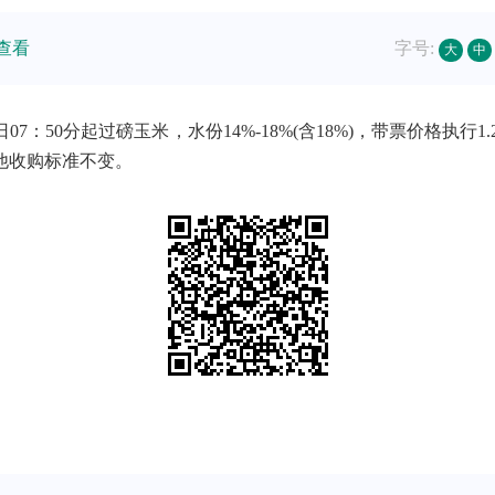
查看
字号:
大
中
50分起过磅玉米，水份14%-18%(含18%)，带票价格执行1.21元，
他收购标准不变。