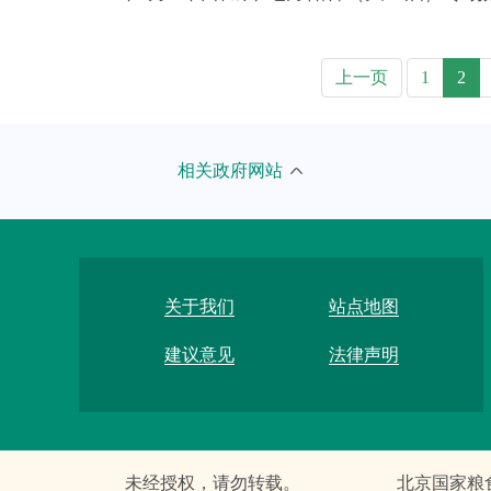
上一页
1
2
市发展改革委
北京市
相关政府网站
市教委
国家粮
市科委
联合国
市经济信息化局
河北省
关于我们
站点地图
市民族宗教委
吉林省
建议意见
法律声明
市公安局
上海市
市民政局
江苏省
未经授权，请勿转载。
北京国家粮
市司法局
安徽省