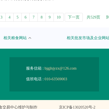
共529页
3
4
5
6
7
8
9
10
下一页
粮食和物资储备局
武汉国家粮食交易中心
相关粮食网站
相关批发市场及企业网
食和物资储备局
吉林粮食中心批发市场
粮农组织
湖南粮食中心批发市场
粮食和物资储备局
四川粮油批发市场
服务信箱 :
bjgjlsjyzx@126.com
粮食和物资储备局
甘肃省粮油批发市场
值班电话 :
010-63569003
粮食和物资储备局
安徽粮食批发交易市场
粮食和物资储备局
大连北方粮食交易市场
食交易中心维护与制作
京ICP备13020520号-2
粮食和物资储备局
宁夏粮油批发交易市场