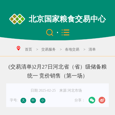
北京国家粮食交易中心
首页
>
交易服务
>
各地交易
>
清单
(交易清单)2月27日河北省（省）级储备粮
统一 竞价销售（第一场）
日期:2025-02-25
来源:河北市场
字号:
分享：
大
中
小